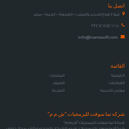
اتصل بنا
فيلا 7 شارع الحديد والصلب - العجوزة - الجيزة - مصر
(+202)33464647
info@namasoft.com
القائمة
الرئيسيه
المنتجات
القطاعات
العملاء
موزعى الخدمه
اتصل بنا
شركه نما سوفت للبرمجيات "ش.م.م"
شركه نما سوفت للبرمجيات "ش.م.م"
شركة نما سوفت للبرمجيات... إحدى الشركات المتخصصة فى مجال تطوير