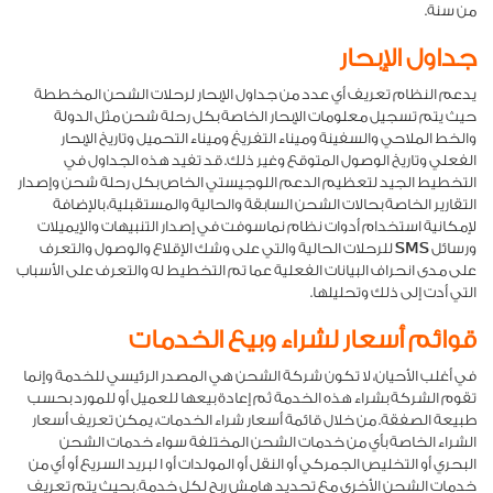
من سنة.
جداول الإبحار
يدعم النظام تعريف أي عدد من جداول الإبحار لرحلات الشحن المخططة
حيث يتم تسجيل معلومات الإبحار الخاصة بكل رحلة شحن مثل الدولة
والخط الملاحي والسفينة وميناء التفريغ وميناء التحميل وتاريخ الإبحار
الفعلي وتاريخ الوصول المتوقع وغير ذلك. قد تفيد هذه الجداول في
التخطيط الجيد لتعظيم الدعم اللوجيستي الخاص بكل رحلة شحن وإصدار
التقارير الخاصة بحالات الشحن السابقة والحالية والمستقبلية، بالإضافة
لإمكانية استخدام أدوات نظام نماسوفت في إصدار التنبيهات والإيميلات
ورسائل SMS للرحلات الحالية والتي على وشك الإقلاع والوصول والتعرف
على مدى انحراف البيانات الفعلية عما تم التخطيط له والتعرف على الأسباب
التي أدت إلى ذلك وتحليلها.
قوائم أسعار لشراء وبيع الخدمات
في أغلب الأحيان، لا تكون شركة الشحن هي المصدر الرئيسي للخدمة وإنما
تقوم الشركة بشراء هذه الخدمة ثم إعادة بيعها للعميل أو للمورد بحسب
طبيعة الصفقة. من خلال قائمة أسعار شراء الخدمات، يمكن تعريف أسعار
الشراء الخاصة بأي من خدمات الشحن المختلفة سواء خدمات الشحن
البحري أو التخليص الجمركي أو النقل أو المولدات أو ا لبريد السريع أو أي من
خدمات الشحن الأخرى مع تحديد هامش ربح لكل خدمة. بحيث يتم تعريف