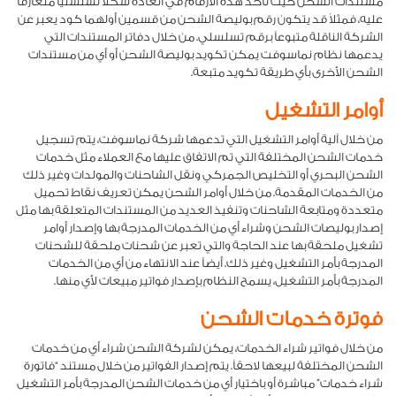
مستندات الشحن حيث تأخذ هذه الأرقام في العادة شكلاً تسلسلياً متعارفاً
عليه، فمثلاً قد يتكون رقم بوليصة الشحن من قسمين أولهما كود يعبر عن
الشركة الناقلة متبوعاً برقم تسلسلي. من خلال دفاتر المستندات التي
يدعمها نظام نماسوفت يمكن تكويد بوليصة الشحن أو أي من مستندات
الشحن الأخرى بأي طريقة تكويد متبعة.
أوامر التشغيل
من خلال آلية أوامر التشغيل التي تدعمها شركة نماسوفت، يتم تسجيل
خدمات الشحن المختلفة التي تم الاتفاق عليها مع العملاء مثل خدمات
الشحن البحري أو التخليص الجمركي ونقل الشاحنات والمولدات وغير ذلك
من الخدمات المقدمة. من خلال أوامر الشحن يمكن تعريف نقاط تحميل
متعددة ومتابعة الشاحنات وتنفيذ العديد من المستندات المتعلقة بها مثل
إصدار بوليصات الشحن وشراء أي من الخدمات المدرجة بها وإصدار أوامر
تشغيل ملحقة بها عند الحاجة والتي تعبر عن شحنات ملحقة للشحنات
المدرجة بأمر التشغيل وغير ذلك. أيضاً عند الانتهاء من أي من الخدمات
المدرجة بأمر التشغيل، يسمح النظام بإصدار فواتير مبيعات لأي منها.
فوترة خدمات الشحن
من خلال فواتير شراء الخدمات، يمكن لشركة الشحن شراء أي من خدمات
الشحن المختلفة لبيعها لاحقاً. يتم إصدار الفواتير من خلال مستند “فاتورة
شراء خدمات” مباشرة أو باختيار أي من خدمات الشحن المدرجة بأمر التشغيل