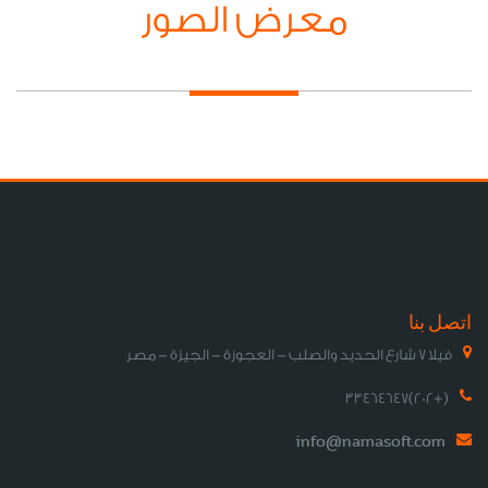
معرض الصور
اتصل بنا
فيلا 7 شارع الحديد والصلب - العجوزة - الجيزة - مصر
(+202)33464647
info@namasoft.com