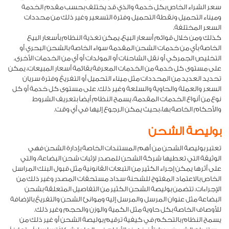
سعر الشراء الخاص بكل خدمة والذي قد يختلف بحسب مقدم الخدمة
وميناء التحميل ونقطة التحميل وفترة التسعير وغير ذلك من محددات
السعر المختلفة.
كذلك ومن خلال قوائم أسعار البيع، يمكن تغذية النظام بأسعار البيع
الخاصة بأي من خدمات الشحن المقدمة سواء الخاصة بالشحن البحري أو
التخليص الجمركي أو نقل الشاحنات أو المولدات أو أي من الخدمات الأخرى.
على مستوى كل خدمة من الخدمات المعرفة بقائمة أسعار المبيعات، يمكن
تحديد العديد من المحددات مثل ميناء التحميل أو التفريغ وفترة سريان
السعر والعملة والحاوية والسلعة وغير ذلك. على مستوى كل خدمة أو كل
نوع من أنواع الخدمات المقدمة، يسمح النظام أيضاً بتعريف الشروط
والأحكام الخاصة بها، بحيث يمكن الرجوع إليها في أي وقت.
بوليصة الشحن
تعتبر بوليصة الشحن من أهم المستندات الخاصة بإدارة الشحن فهي
الوثيقة التي تعطيها شركة الشحن للمصدر لإثبات شحن البضاعة، والتي
على أثرها يمكن إجراء الكثير من التبعات القانونية مثل قبول البنك المراسل
الخاص بالاعتماد المفتوح للشحنة سداد مستحقات المصدر وغير ذلك من
الإجراءات. تتضمن بوليصة الشحن الكثير من التفاصيل المتعلقة بشحن
البضاعة مثل عنوان المرسل والمرسل إليه وموانئ الشحن والتفريغ بالإضافة
للأوصاف الخاصة بكل حاوية مثل الكمية والوزن والحجم وغير ذلك.
يسمح النظام بالتحكم في كيفية ترقيم بوليصة الشحن أو غير ذلك من