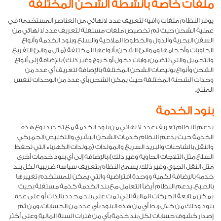
ملفات خاصة بأنشطة الشحن المختلفة
يوفر النظام ملفات وافية لتعريف عدد لانهائي من العناصر المستخدمة في
عملية الشحن حيث تم تخصيص ملفات مستقلة لتعريف عدد لا نهائي من
السفن البحرية والدول والخطوط الملاحية والسلع وبنود الخدمة وأنواع
الحاويات وأحجامها وموانئ الشحن بأنواعها المختلفة (مثل موانئ التفريغ
والتحميل والتي تتضمن بوابات دخول أو خروج وغير ذلك) بالإضافة إلى أنواع
الشحن وأنواع بوليصات الشحن المختلفة بالإضافة لتعريف أي عدد من
وحدات الشحنة المختلفة حيث يمكن الشحن بأي عدد من الوحدات لنفس
المنتج.
بنود الخدمة
يدعم النظام تعريف عدد لا نهائي من بنود الخدمة مع تحديد نوع هذه
الخدمة حيث يدعم النظام خدمات الشحن البشري والتخليص الجمركي
والنقل بالشاحنات والبريد السريع والمولدات (مولدات الكهرباء التي تحفظ
السلع مثل الثلاجات الحاوية وغير ذلك)، بالإضافة إلى أي بنود خدمات أخرى
مثل النقل الجوي وغير ذلك. يسمح النظام بتعريف سياسة ضريبية لكل بند
خدمة بالإضافة لكمية ووحدة افتراضية والتي يمكن للمستخدم تغييرها
بالطبع. يدعم النظام أيضاً التعامل مع بند الخدمة كذمة مستقلة بحيث
يمكن متابعة الحركات المالية التي تمت على بند محدد بالذات أو على عدة
بنود وذلك من خلال ربط أيٍ من هذه البنود بأي عدد من الحسابات، ومن ثم
إصدار كشوف حسابات لكل بند خدمة بأي من فترات السنة المالية وعلى أكثر