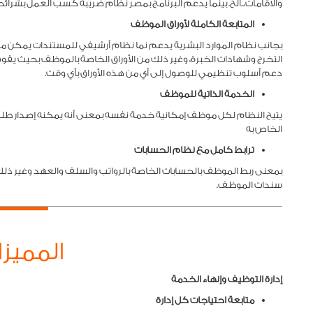
والاقامات،..الخ. بينما يدعم البرنامج بمصر نظام ضريبة كسب العمل بشرائحه
الم
تابعة الكاملة لأوراق
الموظف
بجانب نظام الموارد البشرية يدعم نما نظام أرشيفي للمستندات يمكن م
التخرج وشهادات الخبرة، وغير ذلك من الأوراق الخاصة بالموظف بحيث يقو
دعم أسلوب تنظيمي للوصول إلى أي من هذه الأوراق بأي وقت.
الخ
دمة الذاتية للموظف
يتيح النظام لكل موظف إمكانية خدمة نفسه بمعنى أنه يمكنه إصدار طلب س
الخاص به
ترابط كامل مع نظام الحسابات
بمعنى ربط الموظف بالحسابات الخاصة بالرواتب والسلف والعهد وغير ذلك
سندات الموظف.
المميز
إدارة التوظيف وإنهاء الخدمة
متابعة احتياجات كل إدارة