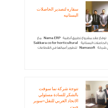
سقاره لتصدير الحاصلات
البستانيه
شركة Namasoft توقع عقد مشروع تطبيق أنظمة Nama ERP مع
شركة سقارة لتصدير الحاصلات البستانية Sakkara co for horticultural
crops في إطار سعي شركة Namasoft لتطوير أعمالها في القطاعات
تتوجة شركة نما سوفت
بالشكر للسادة مسئولي
الاتحاد العربي للنقل-سوبر
جيت