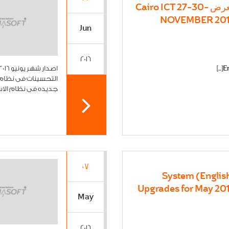
معرض -Cairo ICT 27-30
NOVEMBER 20
Jun
2016
التحسينات فى نظام 
جديده فى نظام الاست
07
(English) System
Upgrades for May 20
May
2016