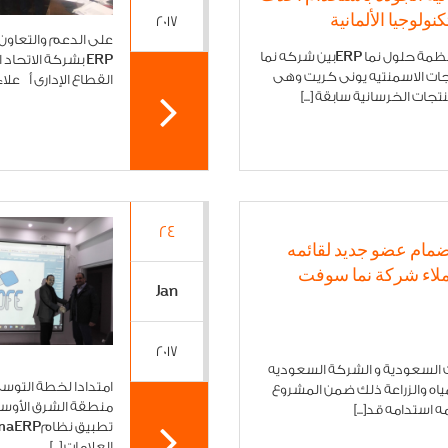
كنولوجيا الألمانية
2017
تم بحمد لله توقيع العقد النهائي لتطبيق انظمة حلول نما ERPبين شركه نما
ERP بشركة الاتح
ات الاسمنتيه يونى كريت وهى
القطاع الإدارى أ علا
ات الخرسانية سابقة [...]
24
ضمام عضو جديد لقائمه
لاء شركة نما سوفت
Jan
2017
ت السعودية و الشركة السعوديه
امتدادا لخطة التوس
لمياه والزراعة ذلك ضمن المشروع
منطقة الشرق الأوس
 استدامه قد[...]
العلامات [...]