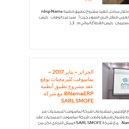
على الدعم والتعاون خلال مراحل تنفيذ مشروع تطبيق انظمه nbsp Nama
اد العربي للنقل البري السوبر جيت أ سيدعبدالوهاب رئيس
ءسليمان رئيس القطاع المالي م ا[...]
الجزائر – يناير 2017 –
نماسوفت للبرمجيات توقع
عقد مشروع تطبيق أنظمة
NamaERP® مع شركة
SARL SMOFE
ع الإقليمي لمشروعات شركة نماسوفت للبرمجيات عبر
ط وشمال إفريقيا وقعت شركة نماسوفت للبرمجيات عقد
تطبيق نظامNamaERP مع شركة SARL SMOFE الممثل التجاري لكل من