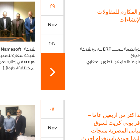
29
و المكارم للمقاولات
لإنشاءات
Nov
2017
شركة Namasoft توقع عقد مشروع تطبيق أنظمة نــمــــــ ERP ـــا مع شركة
 نجاح
ت العامة والتطوير العقاري
المختلفة لإدارة ا[...]
07
ذ اكثر من اربعين عاما –
فر يونى كريت لسوق
Nov
مبانى المصرية منتجات
لية الجودة باستخدام احدث