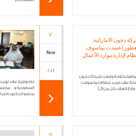
12
كة دخون الاماراتية
عطور اعتمدت نماسوف
Nov
ظام لإدارة موارد الأعمال
2016
أعمالها بكفاءة وقعت شركة دخون
تم توقيع عقد توريد 
لكة عقد توريد لنظام نما سوفت
السعوديه و مجلس ال
قع العقد كل من ا[...]
بحضو الدكتور ناصر ا
19