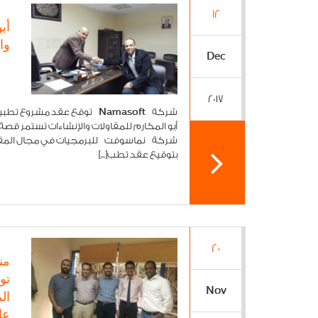
12
أب
وا
Dec
2017
أبو المكارم للمقاولات والإنشاءات تستمر قصة
شركة نماسوفت للبرمجيات في مجال المقاولا
بتوقيع عقد تطب[...]
20
من
تو
Nov
ال
عا