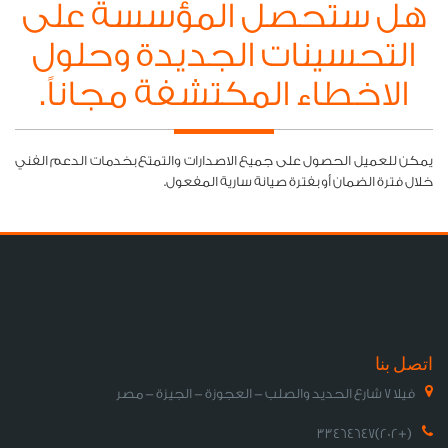
هل ستحصل المؤسسة على
التحسينات الجديدة وحلول
الاخطاء المكتشفة مجاناً.
يمكن للعميل الحصول على جميع الاصدارات والتمتع بخدمات الدعم الفني
خلال فترة الضمان أو بفترة صيانة سارية المفعول.
اتصل بنا
فيلا 7 شارع الحديد والصلب - العجوزة - الجيزة - مصر
(+202)33464647