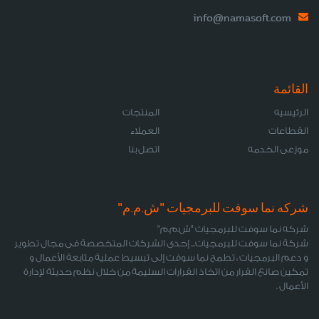
info@namasoft.com
القائمة
الرئيسيه
المنتجات
القطاعات
العملاء
موزعى الخدمه
اتصل بنا
شركه نما سوفت للبرمجيات "ش.م.م"
شركه نما سوفت للبرمجيات "ش.م.م"
شركة نما سوفت للبرمجيات... إحدى الشركات المتخصصة فى مجال تطوير
و دعم البرمجيات ، تطمح نما سوفت إلى تبسيط عملية متابعة الأعمال و
تمكين صانع القرار من اتخاذ القرارات السليمة من خلال نظم حديثة لإدارة
الأعمال .